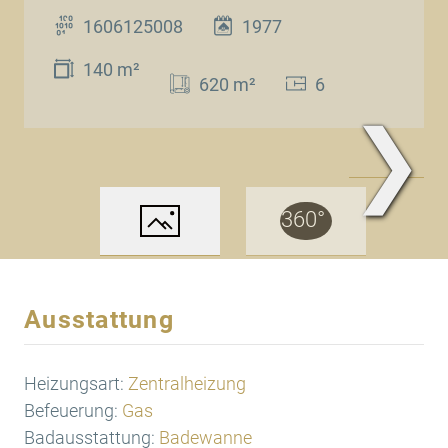
1606125008
1977
140 m²
620 m²
6
❯
www.Traum.Immobilien
Ausstattung
Heizungsart:
Zentralheizung
Befeuerung:
Gas
Badausstattung:
Badewanne