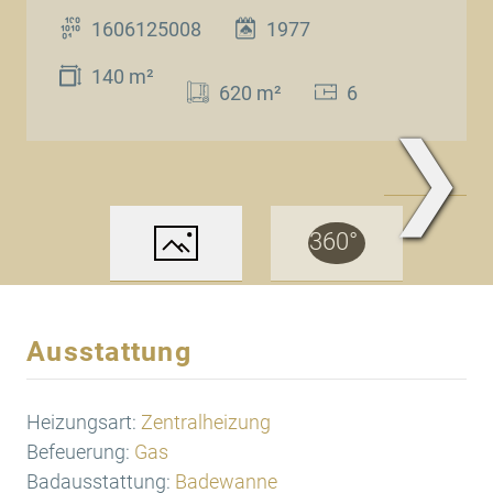
1606125008
1977
140 m²
620 m²
6
❯
www.Traum.Immobilien
Ausstattung
Heizungsart:
Zentralheizung
Befeuerung:
Gas
Badausstattung:
Badewanne