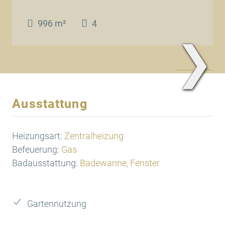
996 m²
4
❯
www.Traum.Immobilien
Ausstattung
Heizungsart:
Zentralheizung
Befeuerung:
Gas
Badausstattung:
Badewanne, Fenster
Gartennutzung