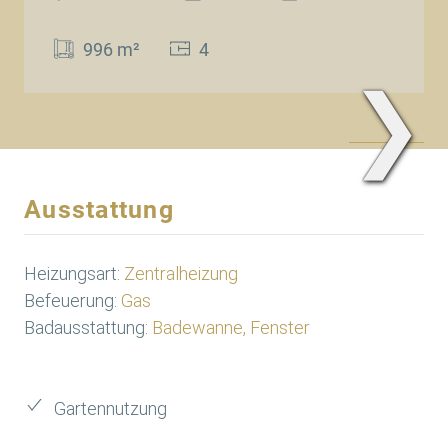
996 m²
4
❯
www.Traum.Immobilien
Ausstattung
Heizungsart:
Zentralheizung
Befeuerung:
Gas
Badausstattung:
Badewanne, Fenster
Gartennutzung