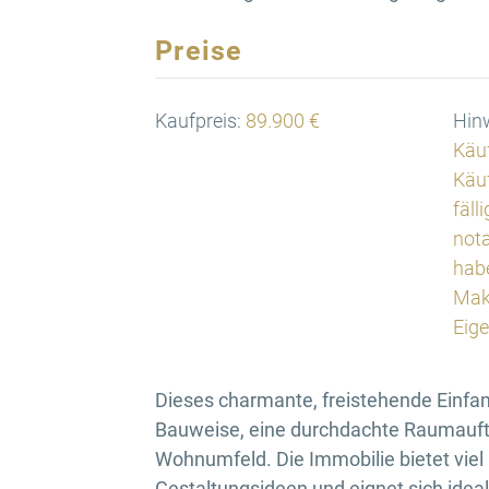
Preise
Kaufpreis:
89.900 €
Hinw
Käuf
Käuf
fäll
nota
habe
Mak
Eig
Dieses charmante, freistehende Einfam
Bauweise, eine durchdachte Raumauf
Wohnumfeld. Die Immobilie bietet viel P
Gestaltungsideen und eignet sich ideal 