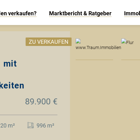
len verkaufen?
Marktbericht & Ratgeber
Immob
www
ZU VERKAUFEN
 mit
keiten
89.900 €
120 m²
996 m²