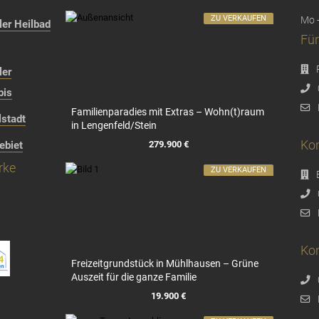
ZU VERKAUFEN
Mo -
er Heilbad
Für
ler
bis
Familienparadies mit Extras – Wohn(t)raum
stadt
in Lengenfeld/Stein
Kon
279.900 €
ebiet
rke
ZU VERKAUFEN
Kon
Freizeitgrundstück in Mühlhausen – Grüne
Auszeit für die ganze Familie
19.900 €