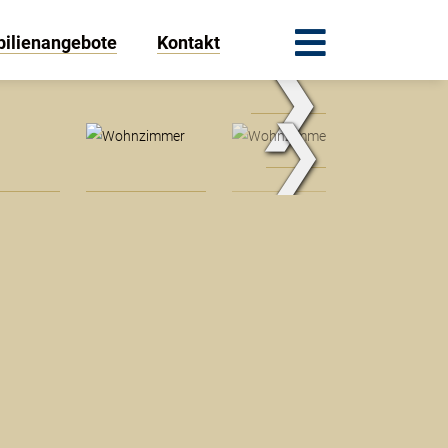
ilienangebote
Kontakt
❯
.Traum.Immobilien
❯