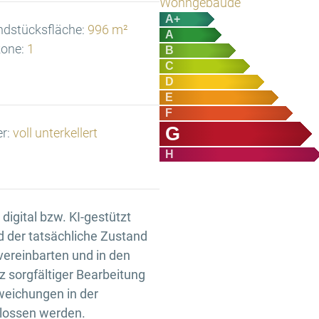
Wohngebäude
A+
ndstücksfläche:
996 m²
A
one:
1
B
C
D
E
F
G
er:
voll unterkellert
H
igital bzw. KI-gestützt
d der tatsächliche Zustand
 vereinbarten und in den
 sorgfältiger Bearbeitung
weichungen in der
hlossen werden.