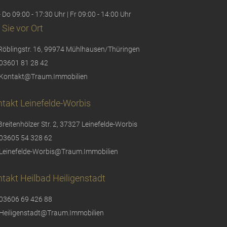
 Do 09:00 - 17:30 Uhr | Fr 09:00 - 14:00 Uhr
 Sie vor Ort
Röblingstr. 16, 99974 Mühlhausen/Thüringen
03601 81 28 42
Kontakt@Traum.Immobilien
takt Leinefelde-Worbis
Breitenhölzer Str. 2, 37327 Leinefelde-Worbis
03605 54 328 62
Leinefelde-Worbis@Traum.Immobilien
takt Heilbad Heiligenstadt
03606 69 426 88
Heiligenstadt@Traum.Immobilien