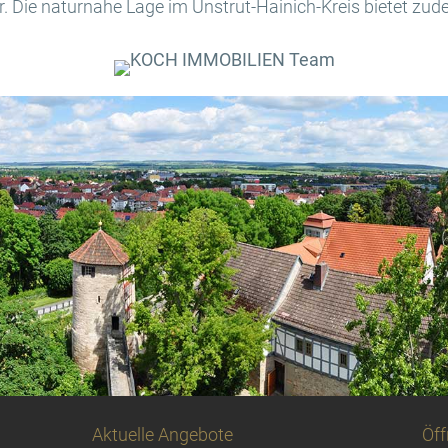
. Die naturnahe Lage im Unstrut-Hainich-Kreis bietet zud
Aktuelle Angebote
Öff