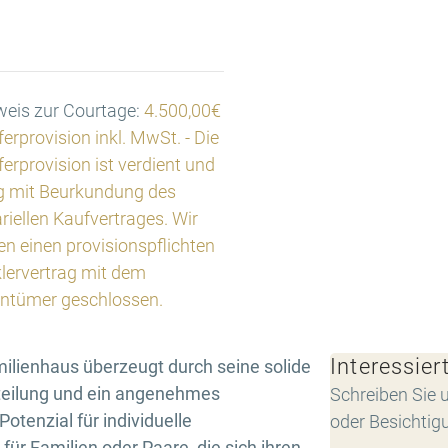
eis zur Courtage:
4.500,00€
erprovision inkl. MwSt. - Die
erprovision ist verdient und
ig mit Beurkundung des
riellen Kaufvertrages. Wir
n einen provisionspflichten
lervertrag mit dem
entümer geschlossen.
Interessier
ilienhaus überzeugt durch seine solide
teilung und ein angenehmes
Schreiben Sie u
otenzial für individuelle
oder Besichtig
für Familien oder Paare, die sich ihren