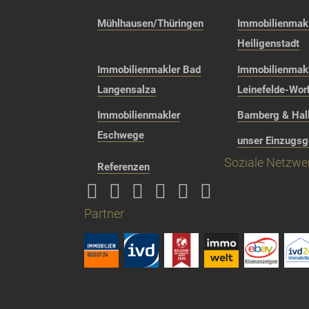
Mühlhausen/Thüringen
Immobilienmakl
Heiligenstadt
Immobilienmakler Bad
Immobilienmak
Langensalza
Leinefelde-Wor
Immobilienmakler
Bamberg & Hall
Eschwege
unser Einzugsg
Soziale Netzwe
Referenzen
Partner