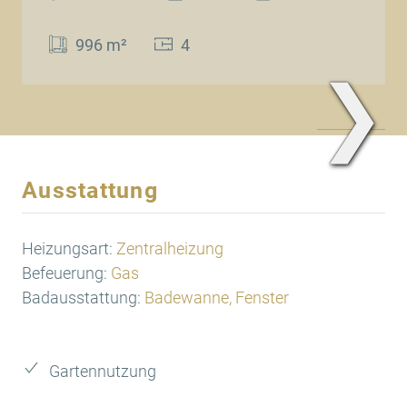
996 m²
4
❯
www.Traum.Immobilien
Ausstattung
Heizungsart:
Zentralheizung
Befeuerung:
Gas
Badausstattung:
Badewanne, Fenster
Gartennutzung