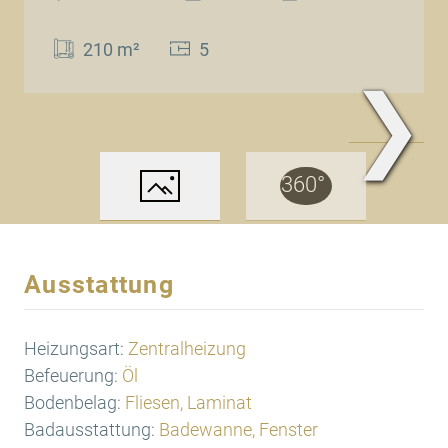
210 m²
5
❯
www.Traum.Immobilien
Ausstattung
Heizungsart:
Zentralheizung
Befeuerung:
Öl
Bodenbelag:
Fliesen, Laminat
Badausstattung:
Badewanne, Fenster