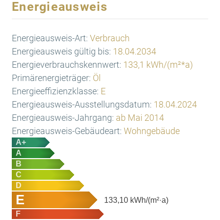
Energieausweis
Energieausweis-Art:
Verbrauch
Energieausweis gültig bis:
18.04.2034
Energieverbrauchskennwert:
133,1 kWh/(m²*a)
Primärenergieträger:
Öl
Energieeffizienzklasse:
E
Energieausweis-Ausstellungsdatum:
18.04.2024
Energieausweis-Jahrgang:
ab Mai 2014
Energieausweis-Gebäudeart:
Wohngebäude
A+
A
B
C
D
E
133,10
kWh/(m²·a)
F