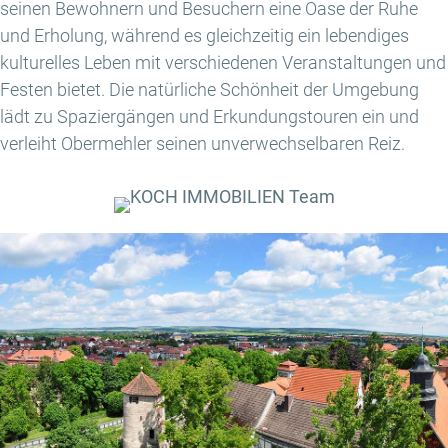
seinen Bewohnern und Besuchern eine Oase der Ruhe
und Erholung, während es gleichzeitig ein lebendiges
kulturelles Leben mit verschiedenen Veranstaltungen und
Festen bietet. Die natürliche Schönheit der Umgebung
lädt zu Spaziergängen und Erkundungstouren ein und
verleiht Obermehler seinen unverwechselbaren Reiz.