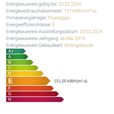
Energieausweis gültig bis:
23.02.2034
Energieverbrauchskennwert:
151 kWh/(m²*a)
Primärenergieträger:
Flüssiggas
Energieeffizienzklasse:
E
Energieausweis-Ausstellungsdatum:
23.02.2024
Energieausweis-Jahrgang:
ab Mai 2014
Energieausweis-Gebäudeart:
Wohngebäude
A+
A
B
C
D
E
151,00
kWh/(m²·a)
F
G
H