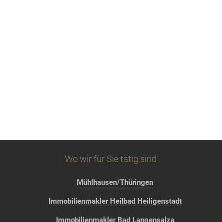
Wo wir für Sie tätig sind
Mühlhausen/Thüringen
Immobilienmakler Heilbad Heiligenstadt
Immobilienmakler Bad Langensalza