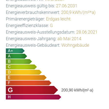
Energieausweis gültig bis:
27.06.2031
Energieverbrauchskennwert:
200,9 kWh/(m²*a)
Primärenergieträger:
Erdgas leicht
Energieeffizienzklasse:
G
Energieausweis-Ausstellungsdatum:
28.06.2021
Energieausweis-Jahrgang:
ab Mai 2014
Energieausweis-Gebäudeart:
Wohngebäude
A+
A
B
C
D
E
F
G
200,90
kWh/(m²·a)
H