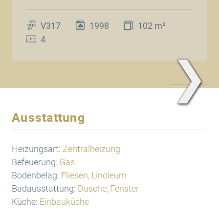
V317
1998
102 m²
4
❯
www.Traum.Immobilien
Ausstattung
Heizungsart:
Zentralheizung
Befeuerung:
Gas
Bodenbelag:
Fliesen, Linoleum
Badausstattung:
Dusche, Fenster
Küche:
Einbauküche