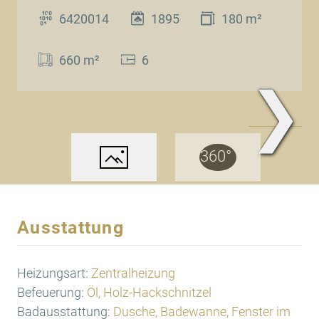
6420014
1895
180 m²
660 m²
6
❯
Ansicht mit Parkplatz
Ausstattung
Heizungsart:
Zentralheizung
Befeuerung:
Öl, Holz-Hackschnitzel
Badausstattung:
Dusche, Badewanne, Fenster im