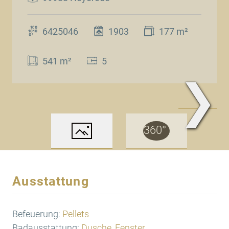
6425046
1903
177 m²
541 m²
5
❯
www.Traum.Immobilien
Ausstattung
Befeuerung:
Pellets
Badausstattung:
Dusche, Fenster