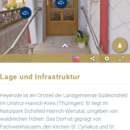
Lage und Infrastruktur
Heyerode ist ein Ortsteil der Landgemeinde Südeichsfeld
im Unstrut-Hainich-Kreis (Thüringen). Er liegt im
Naturpark Eichsfeld-Hainich-Werratal, umgeben von
waldreichen Höhen. Das Dorf ist geprägt von
Fachwerkhäusern, den Kirchen St. Cyriakus und St.