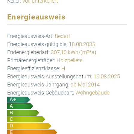
Keller:
voll unterkellert
Energieausweis
Energieausweis-Art:
Bedarf
Energieausweis gültig bis:
18.08.2035
Endenergiebedarf:
307,10 kWh/(m²*a)
Primärenergieträger:
Holzpellets
Energieeffizienzklasse:
H
Energieausweis-Ausstellungsdatum:
19.08.2025
Energieausweis-Jahrgang:
ab Mai 2014
Energieausweis-Gebäudeart:
Wohngebäude
A+
A
B
C
D
E