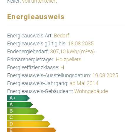
Keller:
voll unterkellert
Energieausweis
Energieausweis-Art:
Bedarf
Energieausweis gültig bis:
18.08.2035
Endenergiebedarf:
307,10 kWh/(m²*a)
Primärenergieträger:
Holzpellets
Energieeffizienzklasse:
H
Energieausweis-Ausstellungsdatum:
19.08.2025
Energieausweis-Jahrgang:
ab Mai 2014
Energieausweis-Gebäudeart:
Wohngebäude
A+
A
B
C
D
E