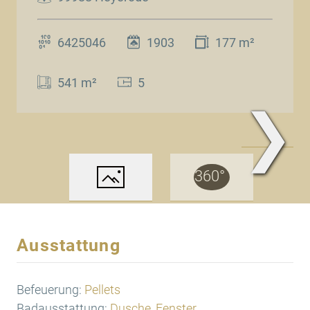
6425046
1903
177 m²
541 m²
5
❯
www.Traum.Immobilien
Ausstattung
Befeuerung:
Pellets
Badausstattung:
Dusche, Fenster