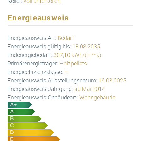
Keller:
voll unterkellert
Energieausweis
Energieausweis-Art:
Bedarf
Energieausweis gültig bis:
18.08.2035
Endenergiebedarf:
307,10 kWh/(m²*a)
Primärenergieträger:
Holzpellets
Energieeffizienzklasse:
H
Energieausweis-Ausstellungsdatum:
19.08.2025
Energieausweis-Jahrgang:
ab Mai 2014
Energieausweis-Gebäudeart:
Wohngebäude
A+
A
B
C
D
E