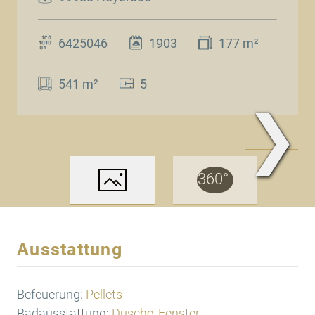
6425046
1903
177 m²
541 m²
5
❯
www.Traum.Immobilien
Ausstattung
Befeuerung:
Pellets
Badausstattung:
Dusche, Fenster