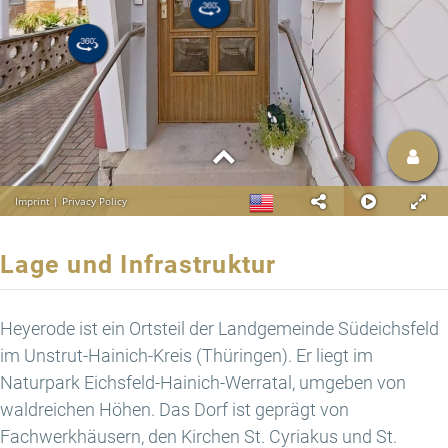
Lage und Infrastruktur
Heyerode ist ein Ortsteil der Landgemeinde Südeichsfeld
im Unstrut-Hainich-Kreis (Thüringen). Er liegt im
Naturpark Eichsfeld-Hainich-Werratal, umgeben von
waldreichen Höhen. Das Dorf ist geprägt von
Fachwerkhäusern, den Kirchen St. Cyriakus und St.