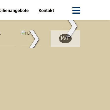
ilienangebote
Kontakt
❯
.Traum.Immobilien
❯