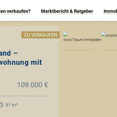
len verkaufen?
Marktbericht & Ratgeber
Immob
www
ZU VERKAUFEN
and –
wohnung mit
109.000 €
81 m²