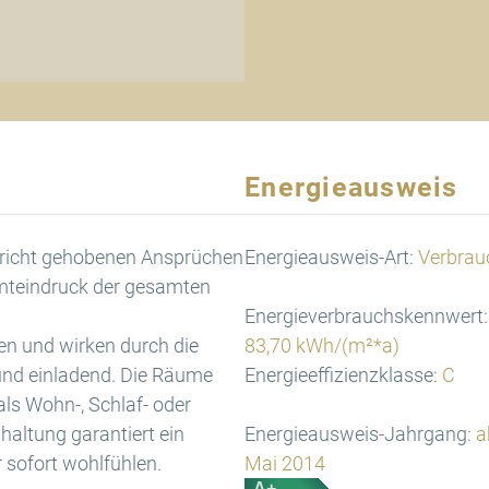
Energieausweis
pricht gehobenen Ansprüchen
Energieausweis-Art:
Verbrau
amteindruck der gesamten
Energieverbrauchskennwert:
en und wirken durch die
83,70 kWh/(m²*a)
und einladend. Die Räume
Energieeffizienzklasse:
C
als Wohn-, Schlaf- oder
haltung garantiert ein
Energieausweis-Jahrgang:
a
 sofort wohlfühlen.
Mai 2014
A+