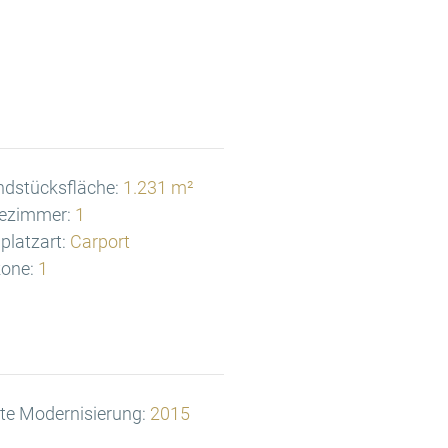
ndstücksfläche:
1.231 m²
ezimmer:
1
lplatzart:
Carport
one:
1
te Modernisierung:
2015