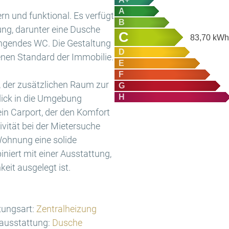
A
n und funktional. Es verfügt
B
ung, darunter eine Dusche
C
83,70
kWh/
ngendes WC. Die Gestaltung
D
benen Standard der Immobilie.
E
F
n, der zusätzlichen Raum zur
G
H
lick in die Umgebung
in Carport, der den Komfort
ivität bei der Mietersuche
Wohnung eine solide
iert mit einer Ausstattung,
keit ausgelegt ist.
ungsart:
Zentralheizung
ausstattung:
Dusche