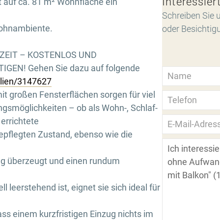
Interessier
 auf ca. 81 m² Wohnfläche ein
Schreiben Sie u
ohnambiente.
oder Besichtig
RZEIT – KOSTENLOS UND
GEN! Gehen Sie dazu auf folgende
ilien/3147627
t großen Fensterflächen sorgen für viel
ngsmöglichkeiten – ob als Wohn-, Schlaf-
errichtete
epflegten Zustand, ebenso wie die
ung überzeugt und einen rundum
 leerstehend ist, eignet sie sich ideal für
ass einem kurzfristigen Einzug nichts im