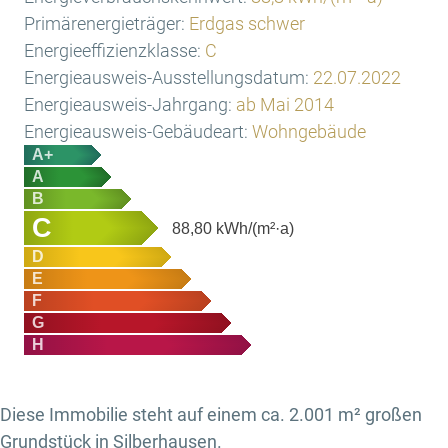
Primärenergieträger:
Erdgas schwer
Energieeffizienzklasse:
C
Energieausweis-Ausstellungsdatum:
22.07.2022
Energieausweis-Jahrgang:
ab Mai 2014
Energieausweis-Gebäudeart:
Wohngebäude
A+
A
B
C
88,80
kWh/(m²·a)
D
E
F
G
H
Diese Immobilie steht auf einem ca. 2.001 m² großen
Grundstück in Silberhausen.