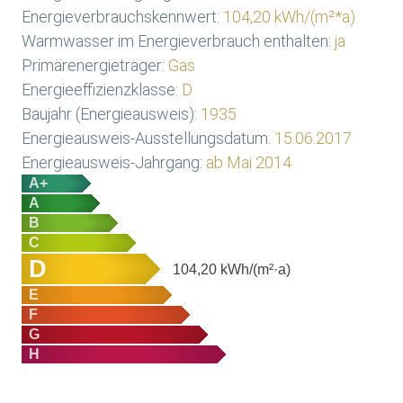
Energieverbrauchskennwert:
104,20 kWh/(m²*a)
Warmwasser im Energieverbrauch enthalten:
ja
Primärenergieträger:
Gas
Energieeffizienzklasse:
D
Baujahr (Energieausweis):
1935
Energieausweis-Ausstellungsdatum:
15.06.2017
Energieausweis-Jahrgang:
ab Mai 2014
A+
A
B
C
D
104,20
kWh/(m²·a)
E
F
G
H