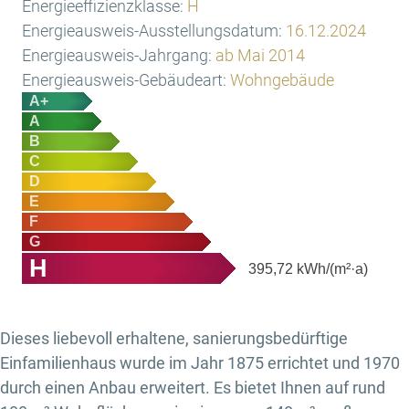
Energieeffizienzklasse:
H
Energieausweis-Ausstellungsdatum:
16.12.2024
Energieausweis-Jahrgang:
ab Mai 2014
Energieausweis-Gebäudeart:
Wohngebäude
A+
A
B
C
D
E
F
G
H
395,72
kWh/(m²·a)
Dieses liebevoll erhaltene, sanierungsbedürftige
Einfamilienhaus wurde im Jahr 1875 errichtet und 1970
durch einen Anbau erweitert. Es bietet Ihnen auf rund