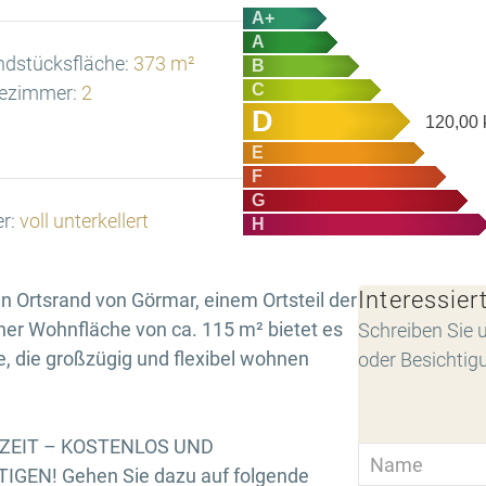
A+
A
ndstücksfläche:
373 m²
B
C
ezimmer:
2
D
120,00
E
F
G
er:
voll unterkellert
H
Interessier
n Ortsrand von Görmar, einem Ortsteil der
ner Wohnfläche von ca. 115 m² bietet es
Schreiben Sie u
le, die großzügig und flexibel wohnen
oder Besichtig
RZEIT – KOSTENLOS UND
GEN! Gehen Sie dazu auf folgende