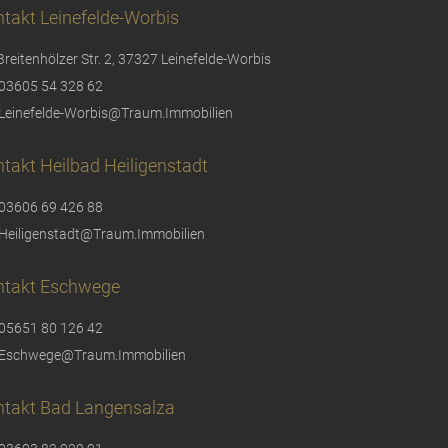
takt Leinefelde-Worbis
Breitenhölzer Str. 2, 37327 Leinefelde-Worbis
03605 54 328 62
Leinefelde-Worbis@Traum.Immobilien
takt Heilbad Heiligenstadt
03606 69 426 88
Heiligenstadt@Traum.Immobilien
ntakt Eschwege
05651 80 126 42
Eschwege@Traum.Immobilien
ntakt Bad Langensalza