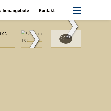
ilienangebote
Kontakt
❯
ohnbereich 1.OG
❯