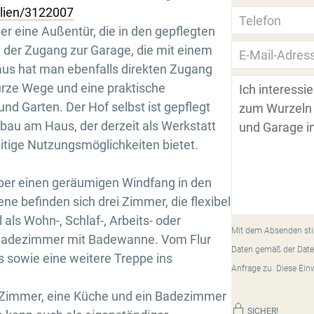
ilien/3122007
r eine Außentür, die in den gepflegten
h der Zugang zur Garage, die mit einem
 aus hat man ebenfalls direkten Zugang
urze Wege und eine praktische
d Garten. Der Hof selbst ist gepflegt
bau am Haus, der derzeit als Werkstatt
itige Nutzungsmöglichkeiten bietet.
ber einen geräumigen Windfang in den
ne befinden sich drei Zimmer, die flexibel
als Wohn-, Schlaf-, Arbeits- oder
Mit dem Absenden sti
 Badezimmer mit Badewanne. Vom Flur
Daten gemäß der Date
s sowie eine weitere Treppe ins
Anfrage zu. Diese Ein
 Zimmer, eine Küche und ein Badezimmer
SICHER!