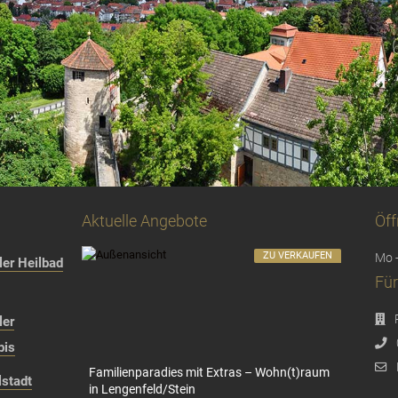
Aktuelle Angebote
Öff
ZU VERKAUFEN
Mo -
er Heilbad
Für
ler
bis
Familienparadies mit Extras – Wohn(t)raum
stadt
in Lengenfeld/Stein