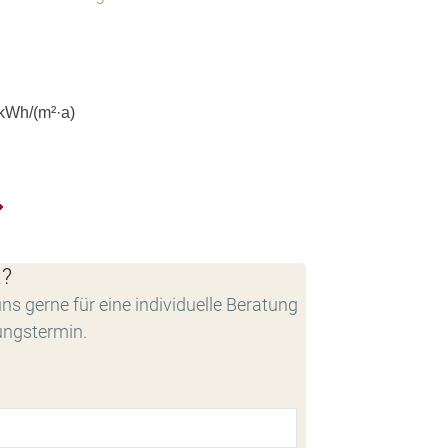
kWh/(m²·a)
t?
ns gerne für eine individuelle Beratung
ungstermin.