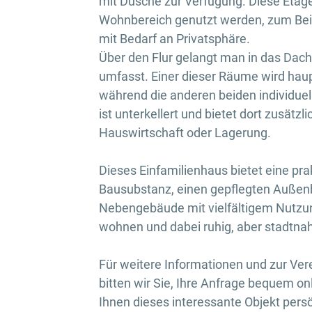
mit Dusche zur Verfügung. Diese Etag
Wohnbereich genutzt werden, zum Beisp
mit Bedarf an Privatsphäre.
Über den Flur gelangt man in das Dac
umfasst. Einer dieser Räume wird haupt
während die anderen beiden individue
ist unterkellert und bietet dort zusät
Hauswirtschaft oder Lagerung.
Dieses Einfamilienhaus bietet eine pra
Bausubstanz, einen gepflegten Außenb
Nebengebäude mit vielfältigem Nutzungs
wohnen und dabei ruhig, aber stadtna
Für weitere Informationen und zur Ve
bitten wir Sie, Ihre Anfrage bequem onl
Ihnen dieses interessante Objekt persö