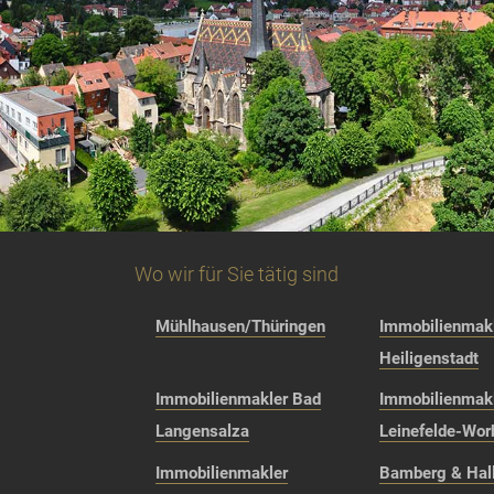
Wo wir für Sie tätig sind
Mühlhausen/Thüringen
Immobilienmakl
Heiligenstadt
Immobilienmakler Bad
Immobilienmak
Langensalza
Leinefelde-Wor
Immobilienmakler
Bamberg & Hall