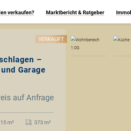
len verkaufen?
Marktbericht & Ratgeber
Immob
W
VERKAUFT
 schlagen –
 und Garage
reis auf Anfrage
115 m²
373 m²