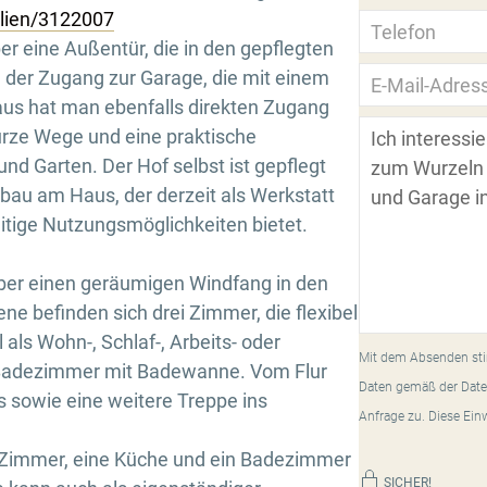
ilien/3122007
r eine Außentür, die in den gepflegten
h der Zugang zur Garage, die mit einem
 aus hat man ebenfalls direkten Zugang
urze Wege und eine praktische
d Garten. Der Hof selbst ist gepflegt
bau am Haus, der derzeit als Werkstatt
itige Nutzungsmöglichkeiten bietet.
ber einen geräumigen Windfang in den
ne befinden sich drei Zimmer, die flexibel
als Wohn-, Schlaf-, Arbeits- oder
Mit dem Absenden sti
 Badezimmer mit Badewanne. Vom Flur
Daten gemäß der Date
s sowie eine weitere Treppe ins
Anfrage zu. Diese Ein
 Zimmer, eine Küche und ein Badezimmer
SICHER!