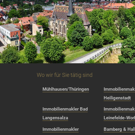
Wo wir für Sie tätig sind
Mühlhausen/Thüringen
Immobilienmakl
Heiligenstadt
Immobilienmakler Bad
Immobilienmak
Langensalza
Leinefelde-Wor
Immobilienmakler
Bamberg & Hall