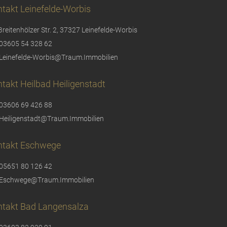
takt Leinefelde-Worbis
Breitenhölzer Str. 2, 37327 Leinefelde-Worbis
03605 54 328 62
Leinefelde-Worbis@Traum.Immobilien
takt Heilbad Heiligenstadt
03606 69 426 88
Heiligenstadt@Traum.Immobilien
ntakt Eschwege
05651 80 126 42
Eschwege@Traum.Immobilien
ntakt Bad Langensalza