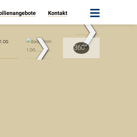
ilienangebote
Kontakt
❯
ohnbereich 1.OG
❯