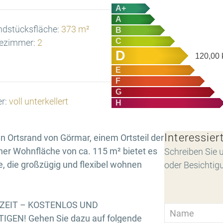
A+
A
ndstücksfläche:
373 m²
B
C
ezimmer:
2
D
120,00
E
F
G
er:
voll unterkellert
H
Interessier
n Ortsrand von Görmar, einem Ortsteil der
ner Wohnfläche von ca. 115 m² bietet es
Schreiben Sie u
le, die großzügig und flexibel wohnen
oder Besichtig
RZEIT – KOSTENLOS UND
GEN! Gehen Sie dazu auf folgende