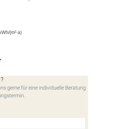
kWh/(m²·a)
t?
ns gerne für eine individuelle Beratung
ungstermin.