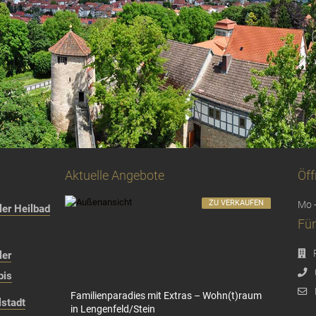
Aktuelle Angebote
Öff
ZU VERKAUFEN
Mo -
er Heilbad
Für
ler
bis
Familienparadies mit Extras – Wohn(t)raum
stadt
in Lengenfeld/Stein