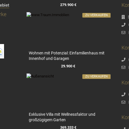
Kon
279.900 €
ebiet
rke
ZU VERKAUFEN
Kon
Wohnen mit Potenzial: Einfamilienhaus mit
Innenhof und Garagen
29.900 €
ZU VERKAUFEN
Ko
Exklusive Villa mit Wellnessfaktor und
Ko
großzügigem Garten
369.333 €