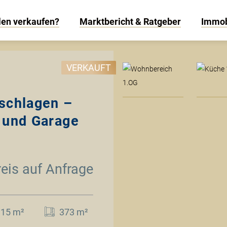
len verkaufen?
Marktbericht & Ratgeber
Immob
W
VERKAUFT
 schlagen –
 und Garage
reis auf Anfrage
115 m²
373 m²