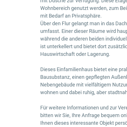
mit Dusche zur Verfügung. Diese Etag
Wohnbereich genutzt werden, zum Beisp
mit Bedarf an Privatsphäre.
Über den Flur gelangt man in das Dac
umfasst. Einer dieser Räume wird haupt
während die anderen beiden individue
ist unterkellert und bietet dort zusät
Hauswirtschaft oder Lagerung.
Dieses Einfamilienhaus bietet eine pra
Bausubstanz, einen gepflegten Außenb
Nebengebäude mit vielfältigem Nutzungs
wohnen und dabei ruhig, aber stadtna
Für weitere Informationen und zur Ve
bitten wir Sie, Ihre Anfrage bequem onl
Ihnen dieses interessante Objekt persö