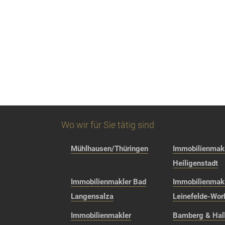
Wo wir für Sie tätig sind
Mühlhausen/Thüringen
Immobilienmakl
Heiligenstadt
Immobilienmakler Bad
Immobilienmak
Langensalza
Leinefelde-Wor
Immobilienmakler
Bamberg & Hall