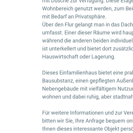
mit Dusche zur Verfügung. Diese Etag
Wohnbereich genutzt werden, zum Beisp
mit Bedarf an Privatsphäre.
Über den Flur gelangt man in das Dac
umfasst. Einer dieser Räume wird haupt
während die anderen beiden individue
ist unterkellert und bietet dort zusät
Hauswirtschaft oder Lagerung.
Dieses Einfamilienhaus bietet eine pra
Bausubstanz, einen gepflegten Außenb
Nebengebäude mit vielfältigem Nutzungs
wohnen und dabei ruhig, aber stadtna
Für weitere Informationen und zur Ve
bitten wir Sie, Ihre Anfrage bequem onl
Ihnen dieses interessante Objekt persö