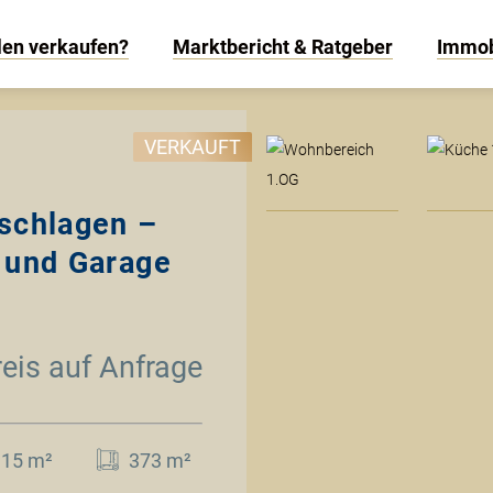
len verkaufen?
Marktbericht & Ratgeber
Immob
W
VERKAUFT
 schlagen –
 und Garage
reis auf Anfrage
115 m²
373 m²