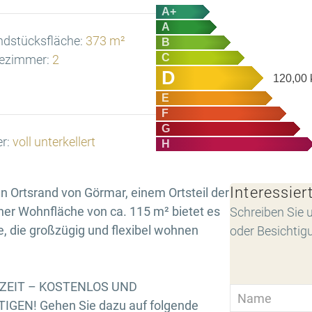
A+
A
ndstücksfläche:
373 m²
B
C
ezimmer:
2
D
120,00
E
F
G
er:
voll unterkellert
H
Interessier
n Ortsrand von Görmar, einem Ortsteil der
ner Wohnfläche von ca. 115 m² bietet es
Schreiben Sie u
le, die großzügig und flexibel wohnen
oder Besichtig
RZEIT – KOSTENLOS UND
GEN! Gehen Sie dazu auf folgende