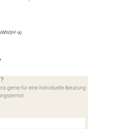
kWh/(m²·a)
t?
ns gerne für eine individuelle Beratung
ungstermin.