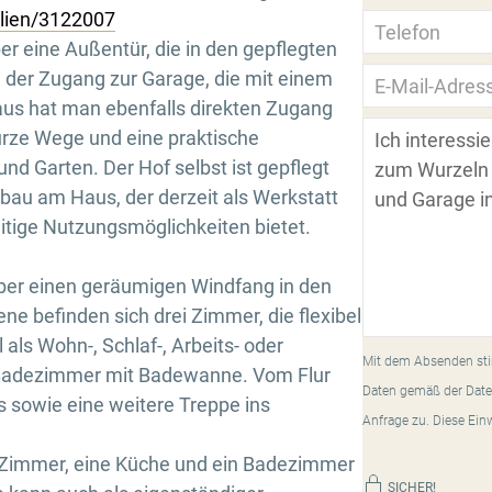
ilien/3122007
r eine Außentür, die in den gepflegten
h der Zugang zur Garage, die mit einem
 aus hat man ebenfalls direkten Zugang
urze Wege und eine praktische
d Garten. Der Hof selbst ist gepflegt
bau am Haus, der derzeit als Werkstatt
itige Nutzungsmöglichkeiten bietet.
ber einen geräumigen Windfang in den
ne befinden sich drei Zimmer, die flexibel
als Wohn-, Schlaf-, Arbeits- oder
Mit dem Absenden sti
 Badezimmer mit Badewanne. Vom Flur
Daten gemäß der Date
s sowie eine weitere Treppe ins
Anfrage zu. Diese Ein
 Zimmer, eine Küche und ein Badezimmer
SICHER!