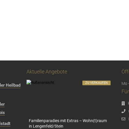
Aktuelle Angebote
Öff
ZU VERKAUFEN
Mo -
er Heilbad
Für
ler
bis
Familienparadies mit Extras – Wohn(t)raum
stadt
in Lengenfeld/Stein