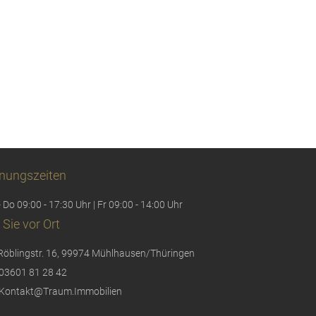
nungszeiten
 Do 09:00 - 17:30 Uhr | Fr 09:00 - 14:00 Uhr
 Sie vor Ort
Röblingstr. 16, 99974 Mühlhausen/Thüringen
03601 81 28 42
Kontakt@Traum.Immobilien