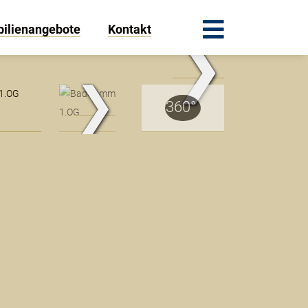
ilienangebote
Kontakt
❯
ohnbereich 1.OG
❯