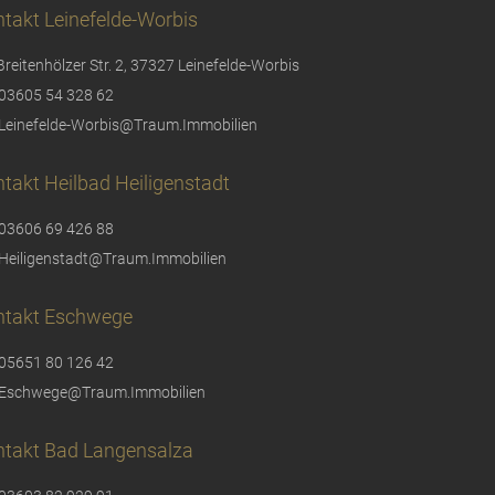
takt Leinefelde-Worbis
Breitenhölzer Str. 2, 37327 Leinefelde-Worbis
03605 54 328 62
Leinefelde-Worbis@Traum.Immobilien
takt Heilbad Heiligenstadt
03606 69 426 88
Heiligenstadt@Traum.Immobilien
ntakt Eschwege
05651 80 126 42
Eschwege@Traum.Immobilien
ntakt Bad Langensalza