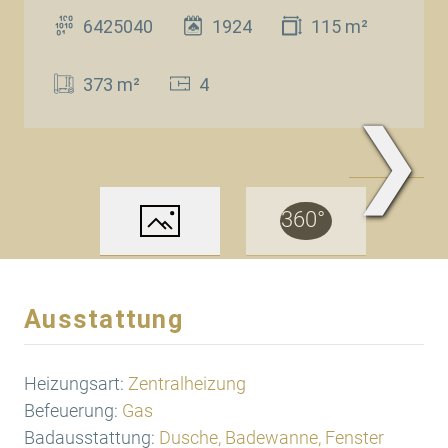
6425040
1924
115 m²
373 m²
4
❯
Wohnbereich 1.OG
Ausstattung
Heizungsart:
Zentralheizung
Befeuerung:
Gas
Badausstattung:
Dusche, Badewanne, Fenster