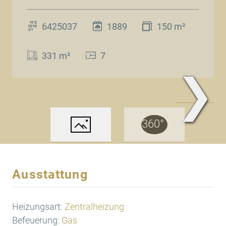
6425037
1889
150 m²
331 m²
7
❯
www.Traum.Immobilien
Ausstattung
Heizungsart:
Zentralheizung
Befeuerung:
Gas