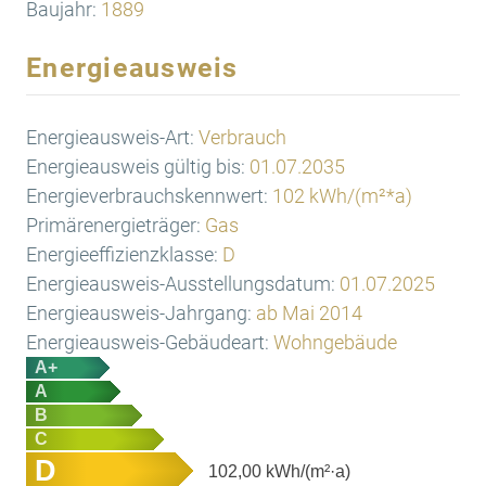
Baujahr:
1889
Energieausweis
Energieausweis-Art:
Verbrauch
Energieausweis gültig bis:
01.07.2035
Energieverbrauchskennwert:
102 kWh/(m²*a)
Primärenergieträger:
Gas
Energieeffizienzklasse:
D
Energieausweis-Ausstellungsdatum:
01.07.2025
Energieausweis-Jahrgang:
ab Mai 2014
Energieausweis-Gebäudeart:
Wohngebäude
A+
A
B
C
D
102,00
kWh/(m²·a)