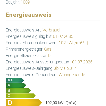
Baujahr:
1889
Energieausweis
Energieausweis-Art:
Verbrauch
Energieausweis gültig bis:
01.07.2035
Energieverbrauchskennwert:
102 kWh/(m²*a)
Primärenergieträger:
Gas
Energieeffizienzklasse:
D
Energieausweis-Ausstellungsdatum:
01.07.2025
Energieausweis-Jahrgang:
ab Mai 2014
Energieausweis-Gebäudeart:
Wohngebäude
A+
A
B
C
D
102,00
kWh/(m²·a)