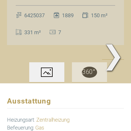
6425037
1889
150 m²
331 m²
7
❯
www.Traum.Immobilien
Ausstattung
Heizungsart:
Zentralheizung
Befeuerung:
Gas