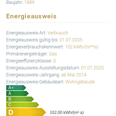
Baujahr:
1889
Energieausweis
Energieausweis-Art:
Verbrauch
Energieausweis gültig bis:
01.07.2035
Energieverbrauchskennwert:
102 kWh/(m²*a)
Primärenergieträger:
Gas
Energieeffizienzklasse:
D
Energieausweis-Ausstellungsdatum:
01.07.2025
Energieausweis-Jahrgang:
ab Mai 2014
Energieausweis-Gebäudeart:
Wohngebäude
A+
A
B
C
D
102,00
kWh/(m²·a)