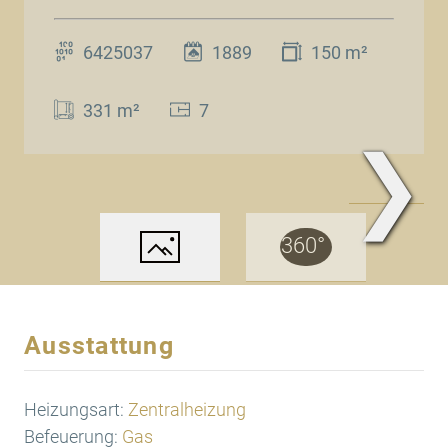
6425037
1889
150 m²
331 m²
7
❯
www.Traum.Immobilien
Ausstattung
Heizungsart:
Zentralheizung
Befeuerung:
Gas