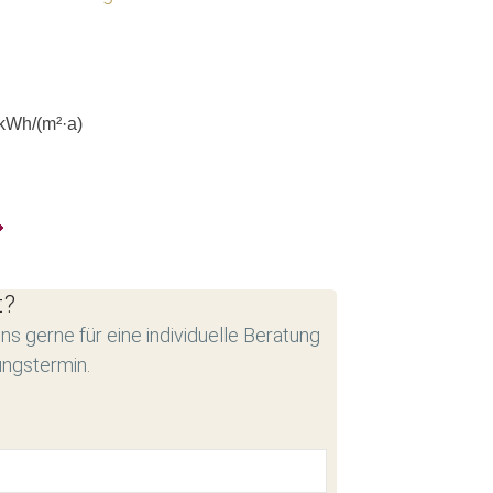
kWh/(m²·a)
t?
ns gerne für eine individuelle Beratung
ungstermin.