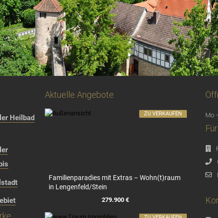
Aktuelle Angebote
Öff
ZU VERKAUFEN
Mo -
er Heilbad
Für
ler
bis
Familienparadies mit Extras – Wohn(t)raum
stadt
in Lengenfeld/Stein
Kon
279.900 €
ebiet
rke
ZU VERKAUFEN