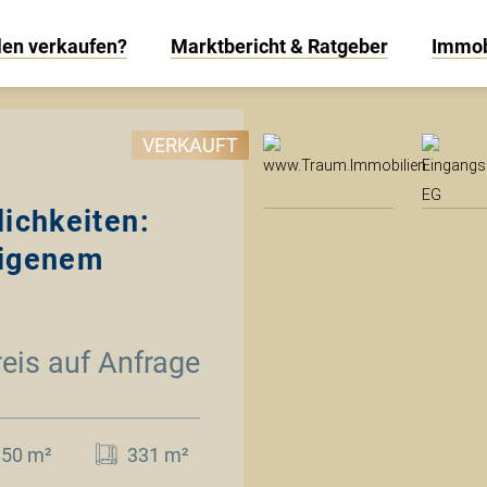
len verkaufen?
Marktbericht & Ratgeber
Immob
www
VERKAUFT
lichkeiten:
eigenem
reis auf Anfrage
150 m²
331 m²