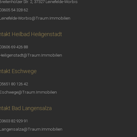
Breitenhölzer Str. 2, 37327 Leinefelde-Worbis
03605 54 328 62
Leinefelde-Worbis@Traum.Immobilien
takt Heilbad Heiligenstadt
03606 69 426 88
Heiligenstadt@Traum.Immobilien
ntakt Eschwege
05651 80 126 42
Eschwege@Traum.Immobilien
takt Bad Langensalza
03603 82 929 91
Langensalza@Traum.Immobilien