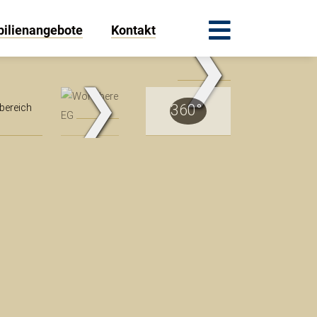
ilienangebote
Kontakt
❯
.Traum.Immobilien
❯