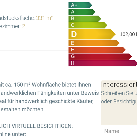
A+
A
dstücksfläche:
331 m²
B
C
ezimmer:
2
D
102,00
E
F
G
H
Interessier
t ca. 150 m² Wohnfläche bietet Ihnen
 handwerklichen Fähigkeiten unter Beweis
Schreiben Sie u
deal für handwerklich geschickte Käufer,
oder Besichtig
 gestalten möchten.
ICH VIRTUELL BESICHTIGEN:
line unter: