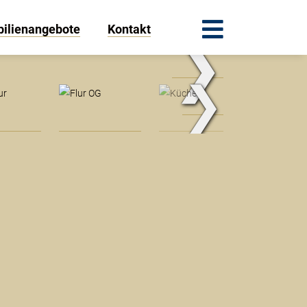
ilienangebote
Kontakt
❯
.Traum.Immobilien
❯