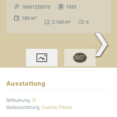
16061250010
1933
185 m²
3.160 m²
6
❯
www.Traum.Immobilien
Ausstattung
Befeuerung:
Öl
Badausstattung:
Dusche, Pissoir