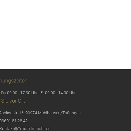
nungszeiten
 Do 09:00 - 17:30 Uhr | Fr 09:00 - 14:00 Uhr
 Sie vor Ort
Röblingstr. 16, 99974 Mühlhausen/Thüringen
03601 81 28 42
Kontakt@Traum.Immobilien