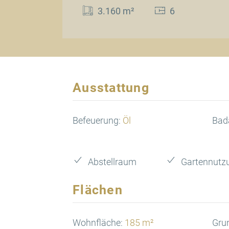
3.160 m²
6
Ausstattung
Befeuerung:
Öl
Bad
Abstellraum
Gartennutz
Flächen
Wohnfläche:
185 m²
Gru