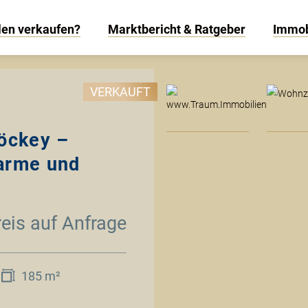
len verkaufen?
Marktbericht & Ratgeber
Immob
www
VERKAUFT
töckey –
harme und
reis auf Anfrage
185 m²