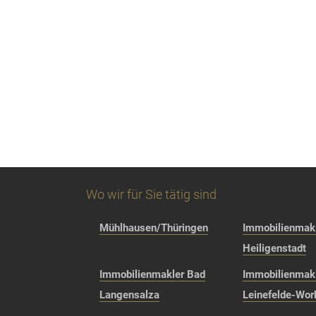
Wo wir für Sie tätig sind
Mühlhausen/Thüringen
Immobilienmakl
Heiligenstadt
Immobilienmakler Bad
Immobilienmak
Langensalza
Leinefelde-Wor