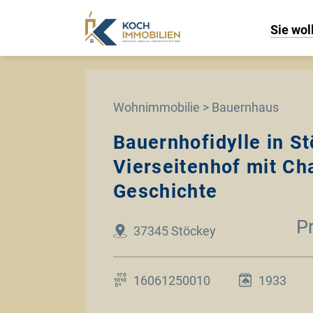
Sie wol
Wohnimmobilie > Bauernhaus
Bauernhofidylle in S
Vierseitenhof mit C
Geschichte
P
37345 Stöckey
16061250010
1933