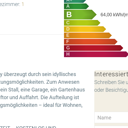
ezimmer:
1
A
B
64,00
kWh/(m
C
D
E
F
G
H
Interessier
y überzeugt durch sein idyllisches
utzungsmöglichkeiten. Zum Anwesen
Schreiben Sie u
in Stall, eine Garage, ein Gartenhaus
oder Besichtig
tor und Auffahrt. Die Aufteilung ist
ungsmöglichkeiten – ideal für Wohnen,