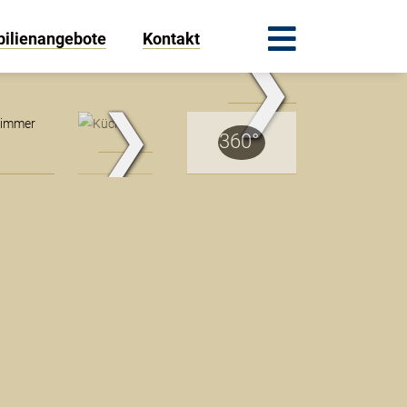
ilienangebote
Kontakt
❯
.Traum.Immobilien
❯