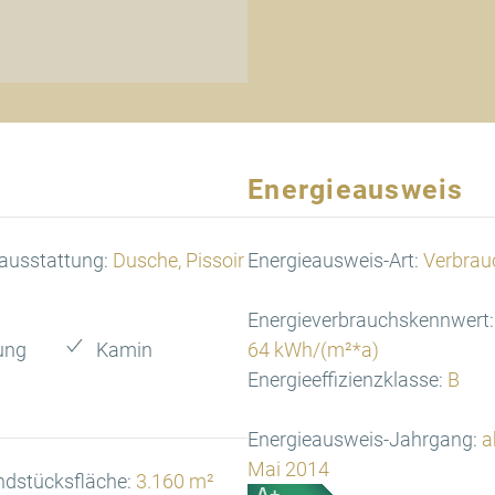
Energieausweis
ausstattung:
Dusche, Pissoir
Energieausweis-Art:
Verbrau
Energieverbrauchskennwert:
ung
Kamin
64 kWh/(m²*a)
Energieeffizienzklasse:
B
Energieausweis-Jahrgang:
a
Mai 2014
ndstücksfläche:
3.160 m²
A+