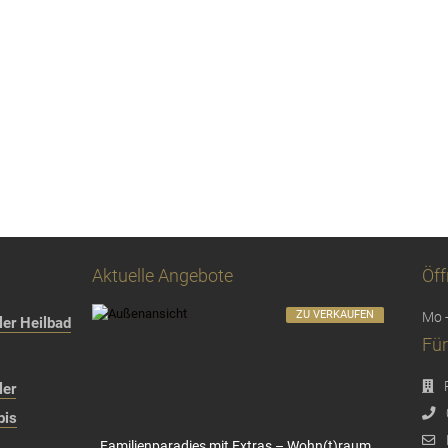
Aktuelle Angebote
Öff
ZU VERKAUFEN
Mo -
er Heilbad
Für
ler
bis
Familienparadies mit Extras – Wohn(t)raum