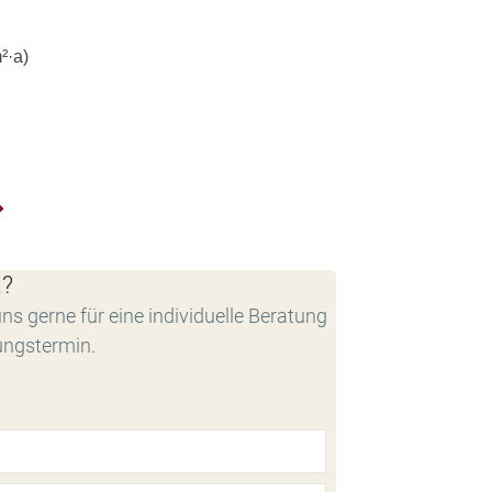
²·a)
t?
ns gerne für eine individuelle Beratung
ungstermin.