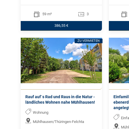
59 m²
3
386,55 €
ZU VERMIETEN
Rauf auf´s Rad und Raus in die Natur -
Einfami
ländliches Wohnen nahe Mühlhausen!
ebenerd
angeleg
Wohnung
Einf
Mühlhausen/Thüringen-Felchta
Mühl