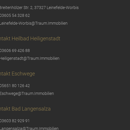
Breitenhölzer Str. 2, 37327 Leinefelde-Worbis
03605 54 328 62
Leinefelde-Worbis@Traum.Immobilien
takt Heilbad Heiligenstadt
03606 69 426 88
Heiligenstadt@Traum.Immobilien
ntakt Eschwege
05651 80 126 42
Eschwege@Traum.Immobilien
ntakt Bad Langensalza
03603 82 929 91
Langensalza@Traum.Immobilien