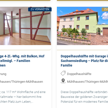
ZU VERMIETEN
ZU
e 4-Zi.-Whg. mit Balkon, Hof
Doppelhaushälfte mit Garage i
ellmögl. – Familien
Sachsensiedlung – Platz für d
men
Familie
nung
Doppelhaushälfte
hausen/Thüringen-Mühlhausen
Mühlhausen/Thüringen-Mühl
, ca. 117 m² Wohnfläche und eine
Diese Doppelhaushälfte verbindet 
Kaltmiete — hier bekommt Ihre
Bauweise der goldenen Zwanziger
chten Platz zum Leben,...
Potenzial für ein modernes Familien