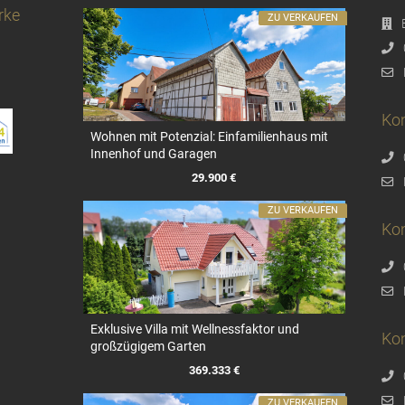
rke
ZU VERKAUFEN
Kon
Wohnen mit Potenzial: Einfamilienhaus mit
Innenhof und Garagen
29.900 €
ZU VERKAUFEN
Ko
Exklusive Villa mit Wellnessfaktor und
Ko
großzügigem Garten
369.333 €
ZU VERKAUFEN