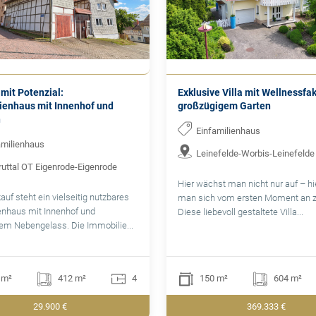
mit Potenzial:
Exklusive Villa mit Wellnessfa
ienhaus mit Innenhof und
großzügigem Garten
n
Einfamilienhaus
amilienhaus
Leinefelde-Worbis-Leinefelde
ruttal OT Eigenrode-Eigenrode
Hier wächst man nicht nur auf – hie
uf steht ein vielseitig nutzbares
man sich vom ersten Moment an 
enhaus mit Innenhof und
Diese liebevoll gestaltete Villa...
em Nebengelass. Die Immobilie...
 m²
412 m²
4
150 m²
604 m²
29.900 €
369.333 €