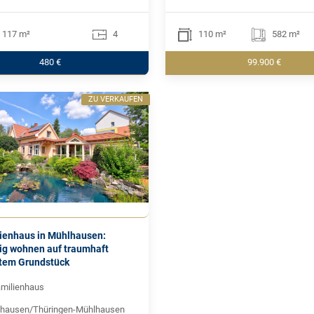
117 m²
4
110 m²
582 m²
480 €
99.900 €
ZU VERKAUFEN
lienhaus in Mühlhausen:
ig wohnen auf traumhaft
tem Grundstück
amilienhaus
hausen/Thüringen-Mühlhausen