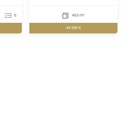
6
463 m²
44.900 €