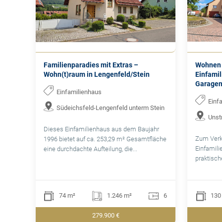
Familienparadies mit Extras –
Wohnen 
Wohn(t)raum in Lengenfeld/Stein
Einfamil
Garage
Einfamilienhaus
Einf
Südeichsfeld-Lengenfeld unterm Stein
Unst
Dieses Einfamilienhaus aus dem Baujahr
Zum Verka
1996 bietet auf ca. 253,29 m² Gesamtfläche
Einfamili
eine durchdachte Aufteilung, die...
praktisch
74 m²
1.246 m²
6
130
279.900 €