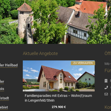
Aktuelle Angebote
Öff
ZU VERKAUFEN
Mo -
er Heilbad
Für
ler
bis
Familienparadies mit Extras – Wohn(t)raum
stadt
in Lengenfeld/Stein
Kon
279.900 €
ebiet