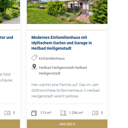
ktor und
Modernes Einfamilienhaus mit
idyllischem Garten und Garage in
Heilbad Heiligenstadt
Einfamilienhaus
Heilbad Heiligenstadt-Heilbad
Heiligenstadt
r fühlt
zuhause.
Hier wächst eine Familie auf: Das im Jahr
2009 errichtete Einfamilienhaus in Heilbad
Heiligenstadt vereint zeitlose...
5
113 m²
1.296 m²
5
449.000 €