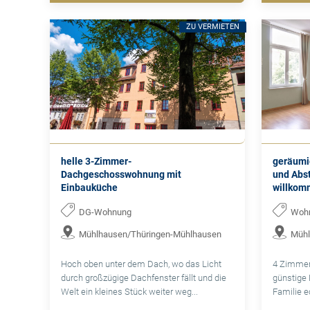
ZU VERMIETEN
helle 3-Zimmer-
geräumig
Dachgeschosswohnung mit
und Abst
Einbauküche
willkom
DG-Wohnung
Woh
Mühlhausen/Thüringen-Mühlhausen
Mühl
Hoch oben unter dem Dach, wo das Licht
4 Zimmer
durch großzügige Dachfenster fällt und die
günstige 
Welt ein kleines Stück weiter weg...
Familie e