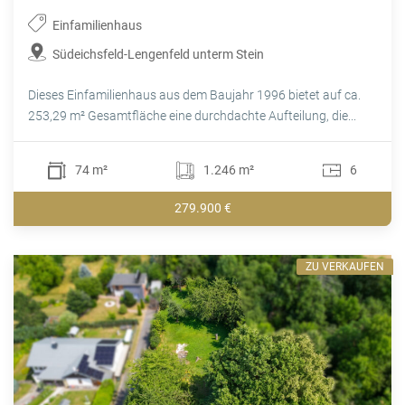
Einfamilienhaus
Südeichsfeld-Lengenfeld unterm Stein
Dieses Einfamilienhaus aus dem Baujahr 1996 bietet auf ca.
253,29 m² Gesamtfläche eine durchdachte Aufteilung, die...
74 m²
1.246 m²
6
279.900 €
ZU VERKAUFEN