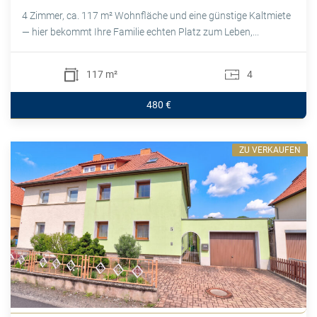
4 Zimmer, ca. 117 m² Wohnfläche und eine günstige Kaltmiete
— hier bekommt Ihre Familie echten Platz zum Leben,...
117 m²
4
480 €
ZU VERKAUFEN