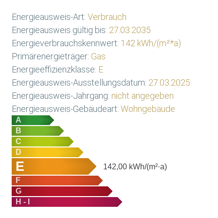
Energieausweis-Art:
Verbrauch
Energieausweis gültig bis:
27.03.2035
Energieverbrauchskennwert:
142 kWh/(m²*a)
Primärenergieträger:
Gas
Energieeffizienzklasse:
E
Energieausweis-Ausstellungsdatum:
27.03.2025
Energieausweis-Jahrgang:
nicht angegeben
Energieausweis-Gebäudeart:
Wohngebäude
A
B
C
D
E
142,00
kWh/(m²·a)
F
G
H - I