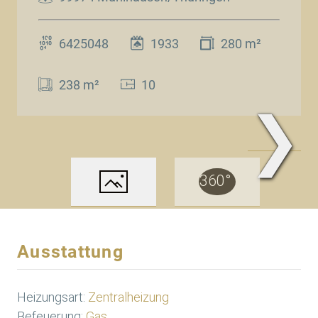
6425048
1933
280 m²
238 m²
10
❯
www.Traum.Immobilien
Ausstattung
Heizungsart:
Zentralheizung
Befeuerung:
Gas