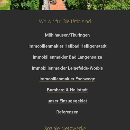
Wo wir für Sie tätig sind
Mühlhausen/Thüringen
Immobilienmakler Heilbad Heiligenstadt
Immobilienmakler Bad Langensalza
Immobilienmakler Leinefelde-Worbis
Immobilienmakler Eschwege
Bamberg & Hallstadt
unser Einzugsgebiet
Referenzen
Soziale Netzwerke