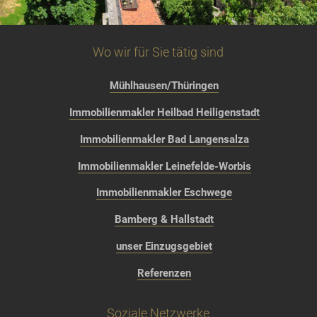
Wo wir für Sie tätig sind
Mühlhausen/Thüringen
Immobilienmakler Heilbad Heiligenstadt
Immobilienmakler Bad Langensalza
Immobilienmakler Leinefelde-Worbis
Immobilienmakler Eschwege
Bamberg & Hallstadt
unser Einzugsgebiet
Referenzen
Soziale Netzwerke