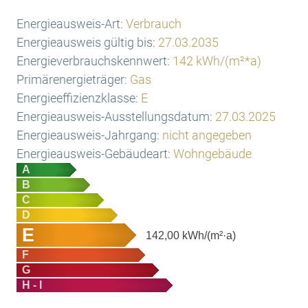
Energieausweis-Art:
Verbrauch
Energieausweis gültig bis:
27.03.2035
Energieverbrauchskennwert:
142 kWh/(m²*a)
Primärenergieträger:
Gas
Energieeffizienzklasse:
E
Energieausweis-Ausstellungsdatum:
27.03.2025
Energieausweis-Jahrgang:
nicht angegeben
Energieausweis-Gebäudeart:
Wohngebäude
A
B
C
D
E
142,00
kWh/(m²·a)
F
G
H - I