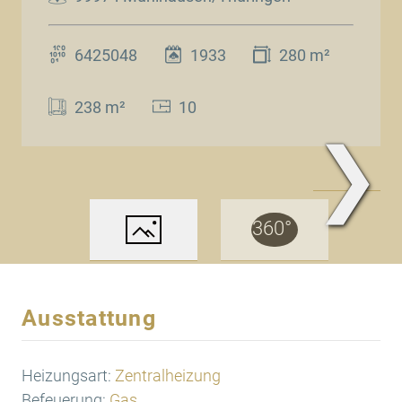
6425048
1933
280 m²
238 m²
10
❯
www.Traum.Immobilien
Ausstattung
Heizungsart:
Zentralheizung
Befeuerung:
Gas