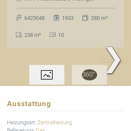
6425048
1933
280 m²
238 m²
10
❯
www.Traum.Immobilien
Ausstattung
Heizungsart:
Zentralheizung
Befeuerung:
Gas