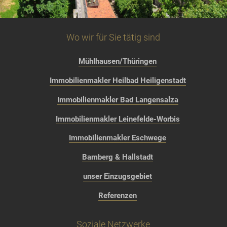
Wo wir für Sie tätig sind
Mühlhausen/Thüringen
Immobilienmakler Heilbad Heiligenstadt
Immobilienmakler Bad Langensalza
Immobilienmakler Leinefelde-Worbis
Immobilienmakler Eschwege
Bamberg & Hallstadt
unser Einzugsgebiet
Referenzen
Soziale Netzwerke