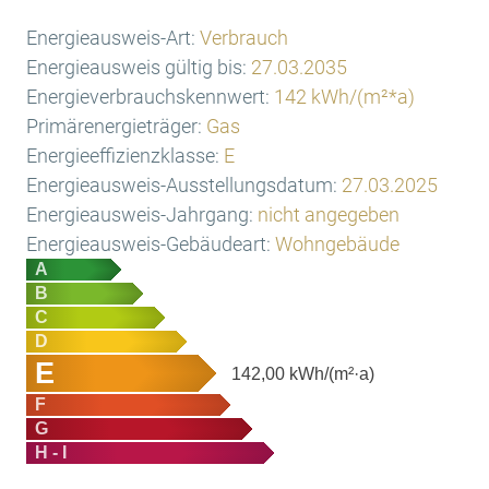
Energieausweis-Art:
Verbrauch
Energieausweis gültig bis:
27.03.2035
Energieverbrauchskennwert:
142 kWh/(m²*a)
Primärenergieträger:
Gas
Energieeffizienzklasse:
E
Energieausweis-Ausstellungsdatum:
27.03.2025
Energieausweis-Jahrgang:
nicht angegeben
Energieausweis-Gebäudeart:
Wohngebäude
A
B
C
D
E
142,00
kWh/(m²·a)
F
G
H - I