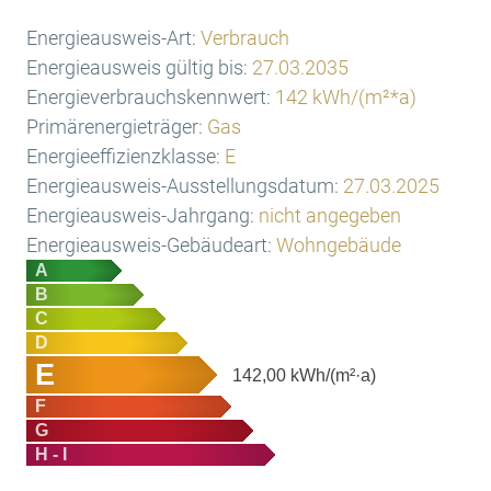
Energieausweis-Art:
Verbrauch
Energieausweis gültig bis:
27.03.2035
Energieverbrauchskennwert:
142 kWh/(m²*a)
Primärenergieträger:
Gas
Energieeffizienzklasse:
E
Energieausweis-Ausstellungsdatum:
27.03.2025
Energieausweis-Jahrgang:
nicht angegeben
Energieausweis-Gebäudeart:
Wohngebäude
A
B
C
D
E
142,00
kWh/(m²·a)
F
G
H - I