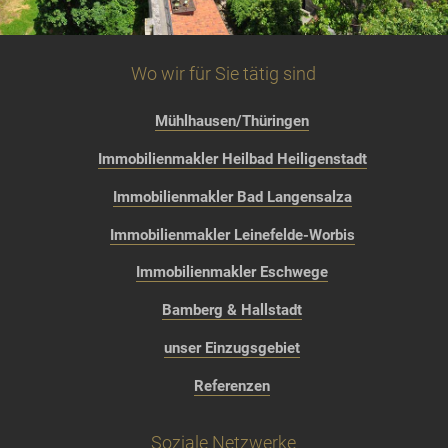
Wo wir für Sie tätig sind
Mühlhausen/Thüringen
Immobilienmakler Heilbad Heiligenstadt
Immobilienmakler Bad Langensalza
Immobilienmakler Leinefelde-Worbis
Immobilienmakler Eschwege
Bamberg & Hallstadt
unser Einzugsgebiet
Referenzen
Soziale Netzwerke