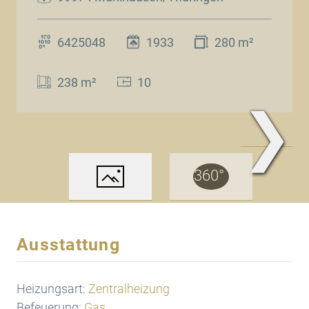
6425048
1933
280 m²
238 m²
10
❯
www.Traum.Immobilien
Ausstattung
Heizungsart:
Zentralheizung
Befeuerung:
Gas