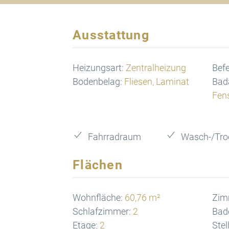
Ausstattung
Heizungsart:
Zentralheizung
Bef
Bodenbelag:
Fliesen, Laminat
Bad
Fen
Fahrradraum
Wasch-/Tr
Flächen
Wohnfläche:
60,76 m²
Zim
Schlafzimmer:
2
Bad
Etage:
2
Stel