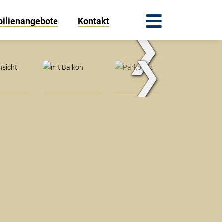
ilienangebote
Kontakt
❯
Außenansicht
❯