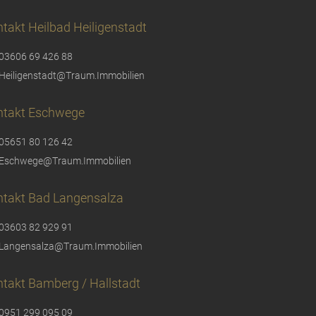
takt Heilbad Heiligenstadt
03606 69 426 88
Heiligenstadt@Traum.Immobilien
ntakt Eschwege
05651 80 126 42
Eschwege@Traum.Immobilien
ntakt Bad Langensalza
03603 82 929 91
Langensalza@Traum.Immobilien
takt Bamberg / Hallstadt
0951 299 095 09