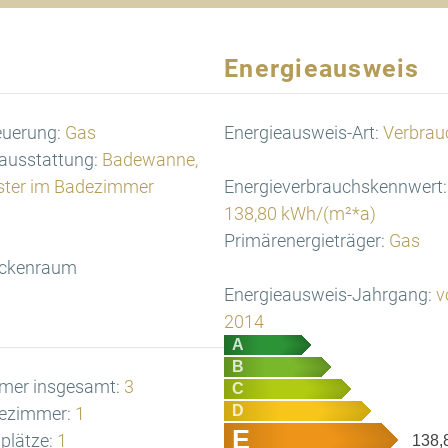
Energieausweis
euerung:
Gas
Energieausweis-Art:
Verbrau
ausstattung:
Badewanne,
ster im Badezimmer
Energieverbrauchskennwert:
138,80 kWh/(m²*a)
Primärenergieträger:
Gas
ockenraum
Energieausweis-Jahrgang:
v
2014
A
B
mer insgesamt:
3
C
D
ezimmer:
1
E
lplätze:
1
138,