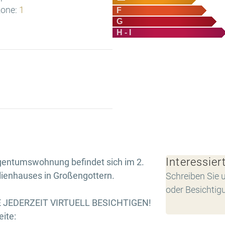
one:
1
F
G
H - I
Interessier
gentumswohnung befindet sich im 2.
ienhauses in Großengottern.
Schreiben Sie u
oder Besichtig
 JEDERZEIT VIRTUELL BESICHTIGEN!
ite: