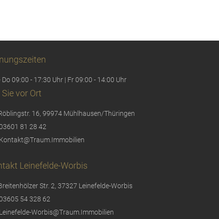
nungszeiten
 Do 09:00 - 17:30 Uhr | Fr 09:00 - 14:00 Uhr
 Sie vor Ort
Röblingstr. 16, 99974 Mühlhausen/Thüringen
03601 81 28 42
Kontakt@Traum.Immobilien
takt Leinefelde-Worbis
Breitenhölzer Str. 2, 37327 Leinefelde-Worbis
03605 54 328 62
Leinefelde-Worbis@Traum.Immobilien