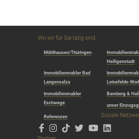
Wo wir für Sie tätig sind
Mühlhausen/Thüringen
Immobilienmakl
Heiligenstadt
Immobilienmakler Bad
Immobilienmak
Langensalza
Leinefelde-Wor
Immobilienmakler
Bamberg & Hall
Eschwege
unser Einzugsg
Soziale Netzwe
Referenzen
Partner