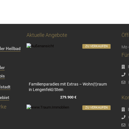
Aktuelle Angebote
Öff
ZU VERKAUFEN
Mo -
er Heilbad
Für
ler
bis
Familienparadies mit Extras – Wohn(t)raum
stadt
in Lengenfeld/Stein
Kon
279.900 €
ebiet
rke
ZU VERKAUFEN