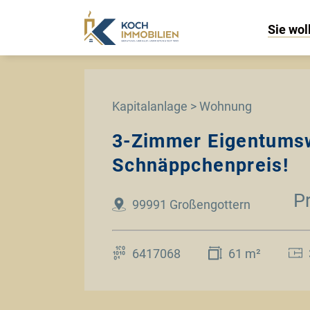
Sie wol
Kapitalanlage > Wohnung
3-Zimmer Eigentum
Schnäppchenpreis!
P
99991 Großengottern
6417068
61 m²