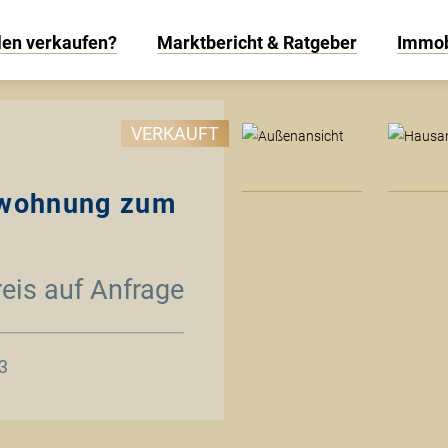
len verkaufen?
Marktbericht & Ratgeber
Immob
VERKAUFT
swohnung zum
reis auf Anfrage
3