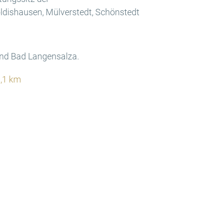
oldishausen, Mülverstedt, Schönstedt
und Bad Langensalza.
,1 km