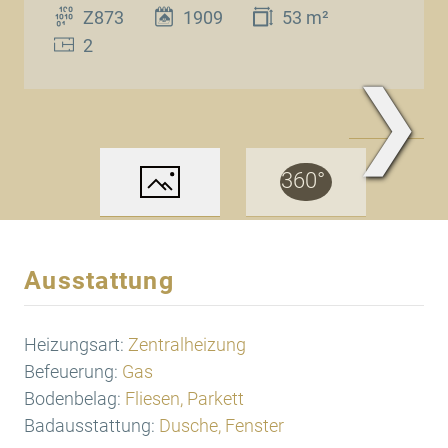
Z873
1909
53 m²
2
❯
www.Traum.Immobilien
Ausstattung
Heizungsart:
Zentralheizung
Befeuerung:
Gas
Bodenbelag:
Fliesen, Parkett
Badausstattung:
Dusche, Fenster