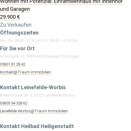
Wohnen mit Potenzial: Einfamilienhaus mit Innenhof
und Garagen
29.900 €
Zu Verkaufen
Öffnungszeiten
Mo - Do 09:00 - 17:30 Uhr | Fr 09:00 - 14:00 Uhr
Für Sie vor Ort
Röblingstr. 16, 99974 Mühlhausen/Thüringen
03601 81 28 42
Kontakt@Traum.Immobilien
Kontakt Leinefelde-Worbis
Breitenhölzer Str. 2, 37327 Leinefelde-Worbis
03605 54 328 62
Leinefelde-Worbis@Traum.Immobilien
Kontakt Heilbad Heiligenstadt