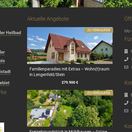
Aktuelle Angebote
Öff
ZU VERKAUFEN
Mo -
er Heilbad
Für
ler
bis
Familienparadies mit Extras – Wohn(t)raum
stadt
in Lengenfeld/Stein
Kon
279.900 €
ebiet
rke
ZU VERKAUFEN
Kon
Freizeitgrundstück in Mühlhausen – Grüne