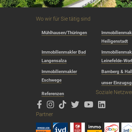
Wo wir für Sie tätig sind
Mühlhausen/Thüringen
Immobilienmakl
Heiligenstadt
Immobilienmakler Bad
Immobilienmak
Langensalza
Leinefelde-Wor
Immobilienmakler
Bamberg & Hall
Eschwege
unser Einzugsg
Soziale Netzwe
Referenzen
Partner