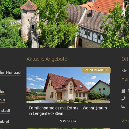
Aktuelle Angebote
Öff
ZU VERKAUFEN
Mo -
er Heilbad
Für
ler
bis
Familienparadies mit Extras – Wohn(t)raum
stadt
in Lengenfeld/Stein
Kon
279.900 €
ebiet