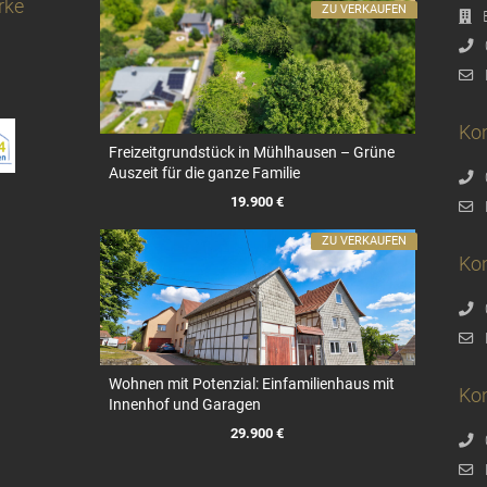
rke
ZU VERKAUFEN
Kon
Freizeitgrundstück in Mühlhausen – Grüne
Auszeit für die ganze Familie
19.900 €
ZU VERKAUFEN
Ko
Wohnen mit Potenzial: Einfamilienhaus mit
Ko
Innenhof und Garagen
29.900 €