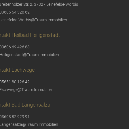
Breitenhölzer Str. 2, 37327 Leinefelde-Worbis
03605 54 328 62
Leinefelde-Worbis@Traum.Immobilien
takt Heilbad Heiligenstadt
03606 69 426 88
Heiligenstadt@Traum.Immobilien
ntakt Eschwege
05651 80 126 42
Eschwege@Traum.Immobilien
ntakt Bad Langensalza
03603 82 929 91
Langensalza@Traum.Immobilien