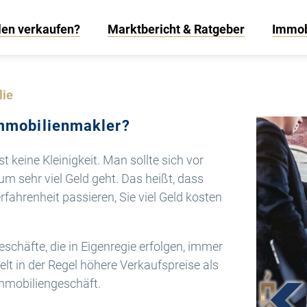
len verkaufen?
Marktbericht & Ratgeber
Immob
lie
Immobilienmakler?
t keine Kleinigkeit. Man sollte sich vor
um sehr viel Geld geht. Das heißt, dass
rfahrenheit passieren, Sie viel Geld kosten
chäfte, die in Eigenregie erfolgen, immer
elt in der Regel höhere Verkaufspreise als
mmobiliengeschäft.