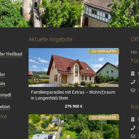
Aktuelle Angebote
Öff
ZU VERKAUFEN
Mo -
er Heilbad
Für
ler
bis
Familienparadies mit Extras – Wohn(t)raum
stadt
in Lengenfeld/Stein
Kon
279.900 €
ebiet
rke
ZU VERKAUFEN