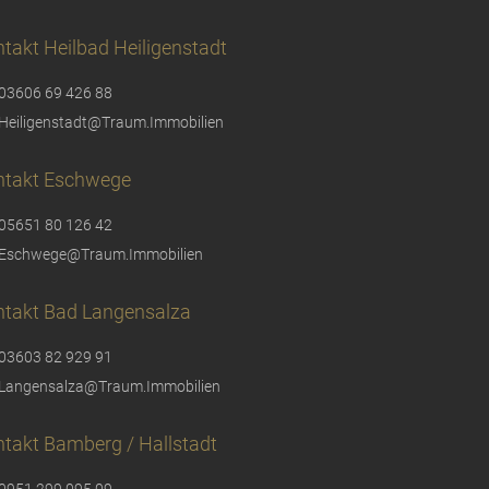
takt Heilbad Heiligenstadt
03606 69 426 88
Heiligenstadt@Traum.Immobilien
ntakt Eschwege
05651 80 126 42
Eschwege@Traum.Immobilien
ntakt Bad Langensalza
03603 82 929 91
Langensalza@Traum.Immobilien
takt Bamberg / Hallstadt
0951 299 095 09