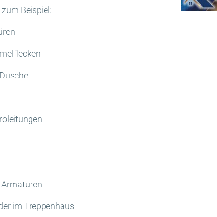
 zum Beispiel:
üren
melflecken
 Dusche
roleitungen
d Armaturen
nder im Treppenhaus