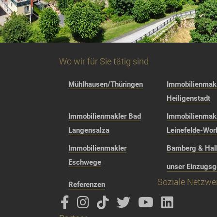
Wo wir für Sie tätig sind
Mühlhausen/Thüringen
Immobilienmakl
Heiligenstadt
Immobilienmakler Bad
Immobilienmak
Langensalza
Leinefelde-Wor
Immobilienmakler
Bamberg & Hall
Eschwege
unser Einzugsg
Soziale Netzwe
Referenzen