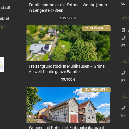
Familienparadies mit Extras – Wohn(t)raum
stadt
in Lengenfeld/Stein
Kon
279.900 €
ebiet
rke
ZU VERKAUFEN
Kon
Freizeitgrundstück in Mühlhausen – Grüne
Auszeit für die ganze Familie
19.900 €
ZU VERKAUFEN
Ko
Wohnen mit Potenzial: Einfamilienhaus mit