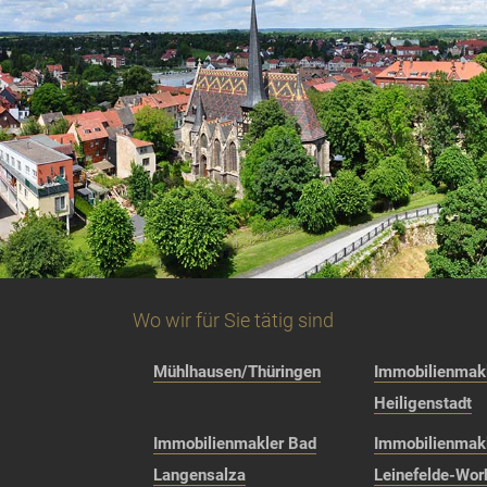
Wo wir für Sie tätig sind
Mühlhausen/Thüringen
Immobilienmakl
Heiligenstadt
Immobilienmakler Bad
Immobilienmak
Langensalza
Leinefelde-Wor