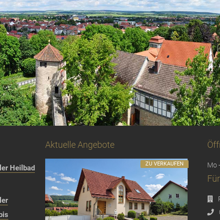
Aktuelle Angebote
Öff
ZU VERKAUFEN
Mo -
er Heilbad
Für
ler
bis