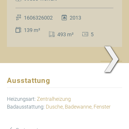
1606326002
2013
139 m²
493 m²
5
❯
www.Traum.Immobilien
Ausstattung
Heizungsart:
Zentralheizung
Badausstattung:
Dusche, Badewanne, Fenster