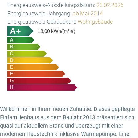
Energieausweis-Ausstellungsdatum:
25.02.2026
Energieausweis-Jahrgang:
ab Mai 2014
Energieausweis-Gebäudeart:
Wohngebäude
A+
13,00
kWh/(m²·a)
A
B
C
D
E
F
G
H
Willkommen in Ihrem neuen Zuhause: Dieses gepflegte
Einfamilienhaus aus dem Baujahr 2013 präsentiert sich
quasi auf aktuellem Stand und überzeugt mit einer
modernen Haustechnik inklusive Wärmepumpe. Eine