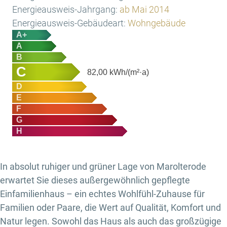
Energieausweis-Jahrgang:
ab Mai 2014
Energieausweis-Gebäudeart:
Wohngebäude
A+
A
B
C
82,00
kWh/(m²·a)
D
E
F
G
H
In absolut ruhiger und grüner Lage von Marolterode
erwartet Sie dieses außergewöhnlich gepflegte
Einfamilienhaus – ein echtes Wohlfühl-Zuhause für
Familien oder Paare, die Wert auf Qualität, Komfort und
Natur legen. Sowohl das Haus als auch das großzügige