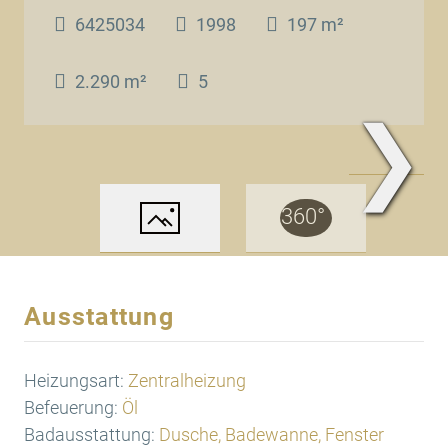
6425034
1998
197 m²
2.290 m²
5
❯
www.Traum.Immobilien
Ausstattung
Heizungsart:
Zentralheizung
Befeuerung:
Öl
Badausstattung:
Dusche, Badewanne, Fenster