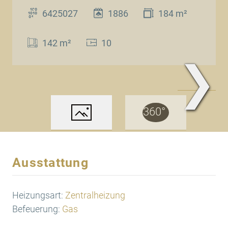
6425027
1886
184 m²
142 m²
10
❯
Außenansicht
Ausstattung
Heizungsart:
Zentralheizung
Befeuerung:
Gas