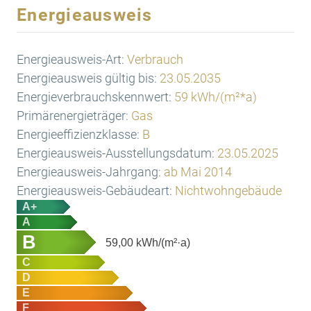
Energieausweis
Energieausweis-Art:
Verbrauch
Energieausweis gültig bis:
23.05.2035
Energieverbrauchskennwert:
59 kWh/(m²*a)
Primärenergieträger:
Gas
Energieeffizienzklasse:
B
Energieausweis-Ausstellungsdatum:
23.05.2025
Energieausweis-Jahrgang:
ab Mai 2014
Energieausweis-Gebäudeart:
Nichtwohngebäude
A+
A
B
59,00
kWh/(m²·a)
C
D
E
F