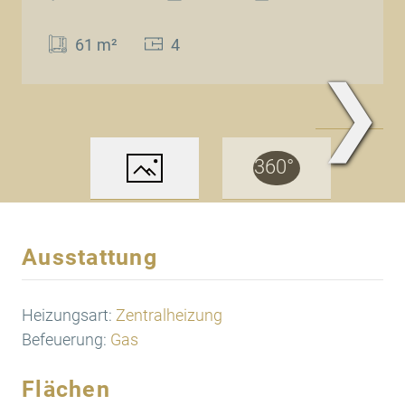
61 m²
4
❯
www.Traum.Immobilien
Ausstattung
Heizungsart:
Zentralheizung
Befeuerung:
Gas
Flächen