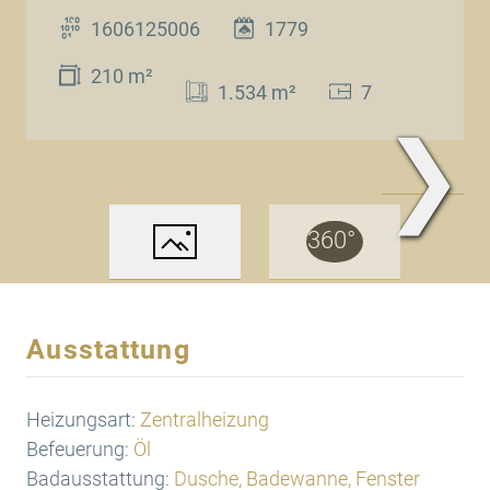
1606125006
1779
210 m²
1.534 m²
7
❯
www.Traum.Immobilien
Ausstattung
Heizungsart:
Zentralheizung
Befeuerung:
Öl
Badausstattung:
Dusche, Badewanne, Fenster