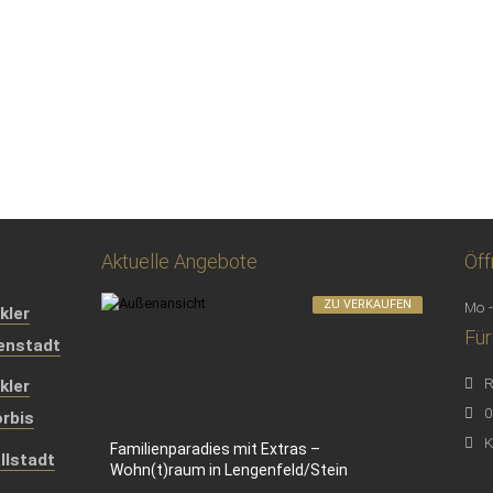
Aktuelle Angebote
Öff
ZU VERKAUFEN
Mo -
kler
Für
genstadt
R
kler
0
rbis
K
Familienparadies mit Extras –
llstadt
Wohn(t)raum in Lengenfeld/Stein