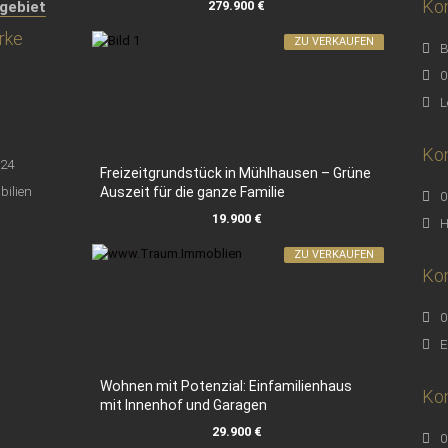
Kon
279.900 €
gebiet
rke
ZU VERKAUFEN
B
0
L
Kon
Freizeitgrundstück in Mühlhausen – Grüne
Auszeit für die ganze Familie
0
19.900 €
H
ZU VERKAUFEN
Ko
0
E
Wohnen mit Potenzial: Einfamilienhaus
Kon
mit Innenhof und Garagen
29.900 €
0