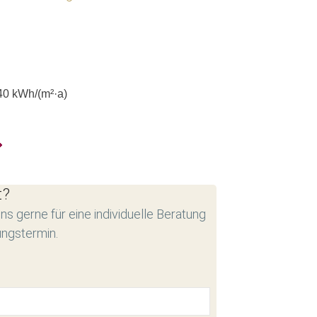
40
kWh/(m²·a)
t?
ns gerne für eine individuelle Beratung
ungstermin.