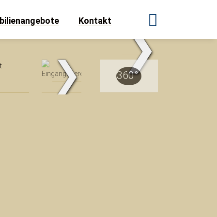
ilienangebote
Kontakt
❯
.Traum.Immobilien
❯