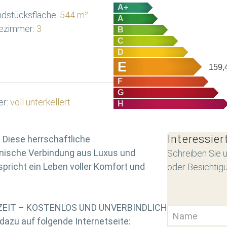
A+
dstücksfläche:
544 m²
A
ezimmer:
3
B
C
D
E
159,
F
G
er:
voll unterkellert
H
Interessier
Diese herrschaftliche
onische Verbindung aus Luxus und
Schreiben Sie u
spricht ein Leben voller Komfort und
oder Besichtig
RZEIT – KOSTENLOS UND UNVERBINDLICH
azu auf folgende Internetseite: