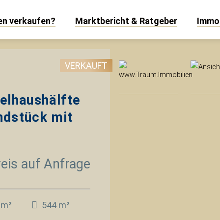
len verkaufen?
Marktbericht & Ratgeber
Immob
www
VERKAUFT
elhaushälfte
ndstück mit
eis auf Anfrage
 m²
544 m²