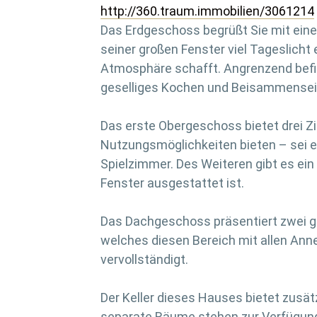
http://360.traum.immobilien/3061214
Das Erdgeschoss begrüßt Sie mit ein
seiner großen Fenster viel Tageslicht
Atmosphäre schafft. Angrenzend befind
geselliges Kochen und Beisammensein
Das erste Obergeschoss bietet drei Zim
Nutzungsmöglichkeiten bieten – sei e
Spielzimmer. Des Weiteren gibt es ei
Fenster ausgestattet ist.
Das Dachgeschoss präsentiert zwei 
welches diesen Bereich mit allen Ann
vervollständigt.
Der Keller dieses Hauses bietet zusät
separate Räume stehen zur Verfügung