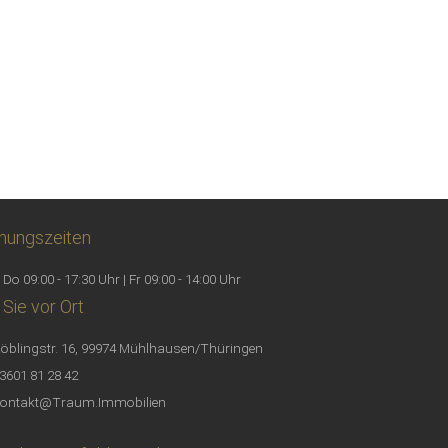
nungszeiten
 Do 09:00 - 17:30 Uhr | Fr 09:00 - 14:00 Uhr
 Sie vor Ort
öblingstr. 16, 99974 Mühlhausen/Thüringen
3601 81 28 42
ontakt@Traum.Immobilien