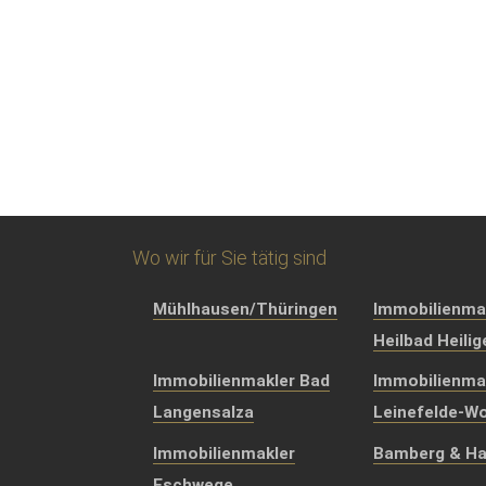
Wo wir für Sie tätig sind
Mühlhausen/Thüringen
Immobilienma
Heilbad Heili
Immobilienmakler Bad
Immobilienma
Langensalza
Leinefelde-Wo
Immobilienmakler
Bamberg & Ha
Eschwege