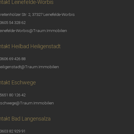
takt Leinefelde-Worbis
reitenhölzer Str. 2, 37327 Leinefelde-Worbis
3605 54 328 62
einefelde-Worbis@Traum.Immobilien
takt Heilbad Heiligenstadt
3606 69 426 88
eiligenstadt@Traum.Immobilien
ntakt Eschwege
5651 80 126 42
schwege@Traum.Immobilien
takt Bad Langensalza
3603 82 929 91