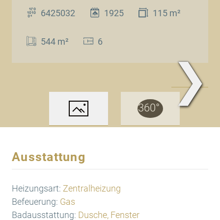
6425032
1925
115 m²
544 m²
6
❯
www.Traum.Immobilien
Ausstattung
Heizungsart:
Zentralheizung
Befeuerung:
Gas
Badausstattung:
Dusche, Fenster