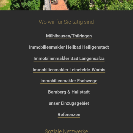
Wo wir für Sie tätig sind
Mühlhausen/Thüringen
Immobilienmakler Heilbad Heiligenstadt
Immobilienmakler Bad Langensalza
Immobilienmakler Leinefelde-Worbis
Immobilienmakler Eschwege
Bamberg & Hallstadt
unser Einzugsgebiet
Referenzen
Soziale Netzwerke