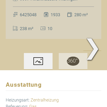
6425048
1933
280 m²
238 m²
10
❯
www.Traum.Immobilien
Ausstattung
Heizungsart:
Zentralheizung
Befeuerung:
Gas