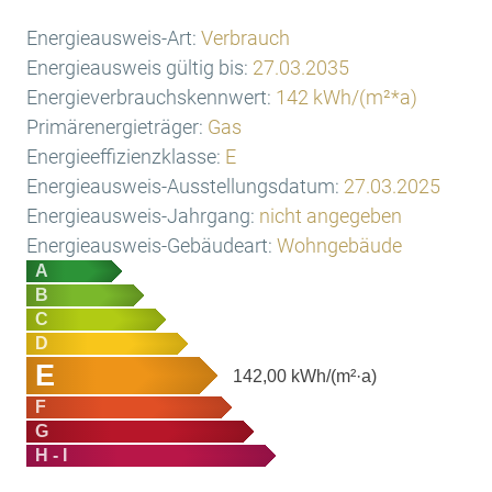
Energieausweis-Art:
Verbrauch
Energieausweis gültig bis:
27.03.2035
Energieverbrauchskennwert:
142 kWh/(m²*a)
Primärenergieträger:
Gas
Energieeffizienzklasse:
E
Energieausweis-Ausstellungsdatum:
27.03.2025
Energieausweis-Jahrgang:
nicht angegeben
Energieausweis-Gebäudeart:
Wohngebäude
A
B
C
D
E
142,00
kWh/(m²·a)
F
G
H - I